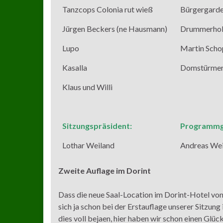
Tanzcops Colonia rut wieß
Bürgergarde
Jürgen Beckers (ne Hausmann)
Drummerhol
Lupo
Martin Scho
Kasalla
Domstürme
Klaus und Willi
Sitzungspräsident
:
Programmge
Lothar Weiland
Andreas Wei
Zweite Auflage im Dorint
Dass die neue Saal-Location im Dorint-Hotel von
sich ja schon bei der Erstauflage unserer Sitzung
dies voll bejaen, hier haben wir schon einen Glüc