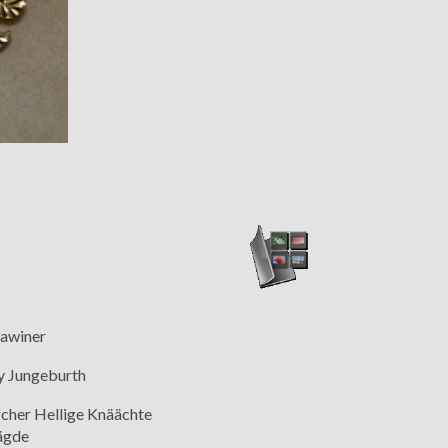
lawiner
 Jungeburth
rcher Hellige Knäächte
ägde