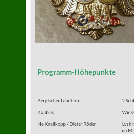
P
rogramm-Höhepunkte
Bergischer Landbote
2 Sch
Kolibris
Wicky
Ne Knallkopp / Dieter Röder
Lyski
un M