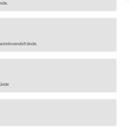
nde.
Fastelovendsfründe.
ründe