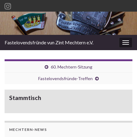
Fastelovendsfründe vun Zint Mechtern e.V.
Navi
umsc
60. Mechtern-Sitzung
Fastelovendsfründe-Treffen
Stammtisch
MECHTERN-NEWS