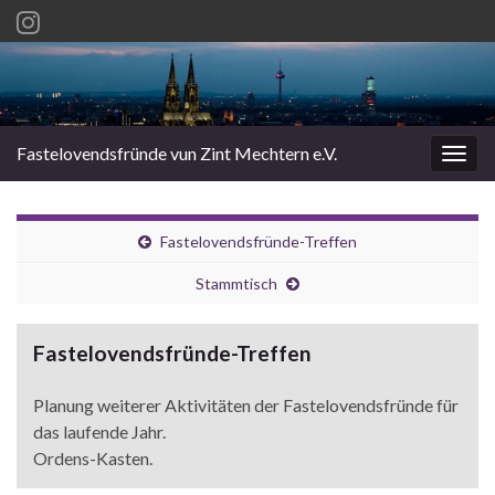
Fastelovendsfründe vun Zint Mechtern e.V.
Navi
umsc
Fastelovendsfründe-Treffen
Stammtisch
Fastelovendsfründe-Treffen
Planung weiterer Aktivitäten der Fastelovendsfründe für
das laufende Jahr.
Ordens-Kasten.