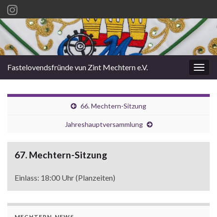
Fastelovendsfründe vun Zint Mechtern e.V.
Navi
umsc
66. Mechtern-Sitzung
Jahreshauptversammlung
67. Mechtern-Sitzung
Einlass: 18:00 Uhr (Planzeiten)
MECHTERN-NEWS