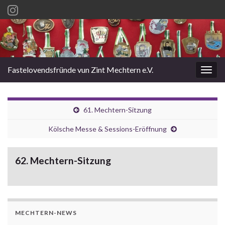
Fastelovendsfründe vun Zint Mechtern e.V.
Navi
umsc
61. Mechtern-Sitzung
Kölsche Messe & Sessions-Eröffnung
62. Mechtern-Sitzung
MECHTERN-NEWS